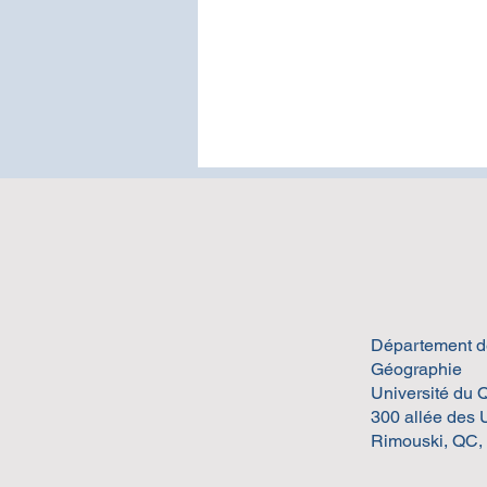
Département de
L’UQAR publie un portrait
Géographie
de Sébastien Cardinal et de
Université du
son équipe de recherche
300 allée des 
Rimouski, QC,