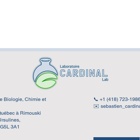
 Biologie, Chimie et
📞 +1 (418) 723-1986
Bienvenue à nos stagiaires
Le L
✉️ sebastien_cardin
de l'été !
Paci
 Québec à Rimouski
Ursulines,
 G5L 3A1