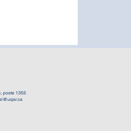
, poste 1355
aboratoire Cardinal au
al@uqar.ca
fichem 2025